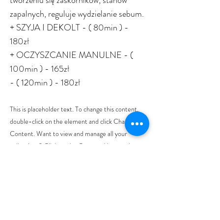
tworzeniu się zaskórników, stanów
zapalnych, reguluje wydzielanie sebum.
+ SZYJA I DEKOLT - ( 80min ) -
180zł
+ OCZYSZCANIE MANULNE - (
100min ) - 165zł
- ( 120min ) - 180zł
This is placeholder text. To change this content,
double-click on the element and click Change
Content. Want to view and manage all your
collections? Click on the Content Manager button
in the Add panel on the left. Here, you can make
changes to your content, add new fields, create
dynamic pages and more.
Your collection is already set up for you with fields
and content. Add your own content or import it