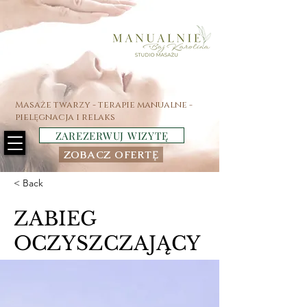
Masaże twarzy - terapie manualne -
pielęgnacja i relaks
ZAREZERWUJ WIZYTĘ
ZOBACZ OFERTĘ
< Back
ZABIEG
OCZYSZCZAJĄCY