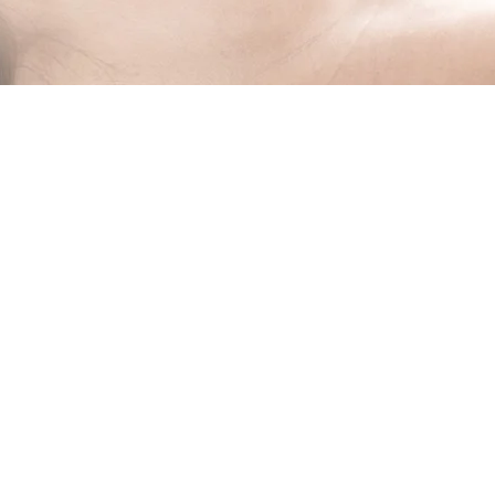
FERTA
O MNIE
CENN