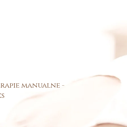
erapie manualne -
ks