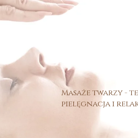
Masaże twarzy - t
pielęgnacja i rela