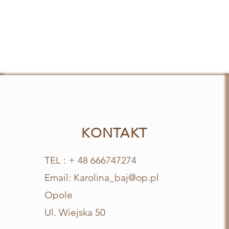
KONTAKT
TEL : + 48 666747274
Email:
Karolina_baj@op.pl
Opole
Ul. Wiejska 50